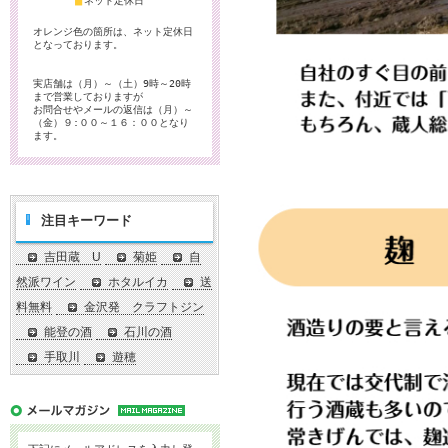
■
ネット定休日
オレンジ色の箇所は、ネット定休日
となっております。
実店舗は（月）～（土）9時～20時
まで営業しておりますが
お問合せやメールの返信は（月）～
（金）９:００～１６：００となり
ます。
注目キーワード
吉田蔵 U
菊姫
自
然派ワイン
ホタルイカ
送
料無料
金沢発 クラフトジン
能登の酒
石川の酒
手取川
遊穂