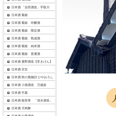
日本酒 「吉田酒造」手取川
日本酒 菊姫
日本酒 菊姫 吟醸酒
日本酒 菊姫 限定酒
日本酒 菊姫 熟成酒
日本酒 菊姫 純米酒
日本酒 菊姫 普通酒
日本酒 鹿野酒造【常きげん】
日本酒 宗玄
日本酒 秋の風物詩 ひやおろし
日本酒 小堀酒造 万歳楽
日本酒 竹葉
日本酒 能登誉 「清水酒造」
日本酒 天狗舞