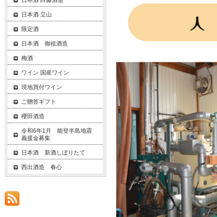
日本酒 白藤酒造
日本酒 立山
限定酒
日本酒 御祖酒造
梅酒
ワイン 国産ワイン
現地買付ワイン
ご贈答ギフト
櫻田酒造
令和6年1月 能登半島地震
義援金募集
日本酒 新酒しぼりたて
西出酒造 春心