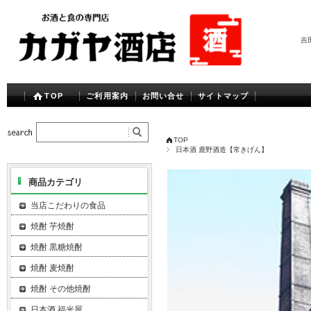
吉
TOP
ご利用案内
お問い合せ
サイトマップ
TOP
日本酒 鹿野酒造【常きげん】
商品カテゴリ
当店こだわりの食品
焼酎 芋焼酎
焼酎 黒糖焼酎
焼酎 麦焼酎
焼酎 その他焼酎
日本酒 福光屋