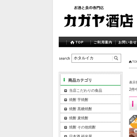
TOP
ご利用案内
お問い合せ
TO
商品カテゴリ
表示
2件
当店こだわりの食品
焼酎 芋焼酎
焼酎 黒糖焼酎
焼酎 麦焼酎
焼酎 その他焼酎
日本酒 福光屋