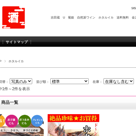
吉田蔵 U
菊姫
自然派ワイン
ホタルイカ
送料無料
金
サイトマップ
P
ホタルイカ
切替：
並び順：
在庫：
中1件～2件を表示
商品一覧