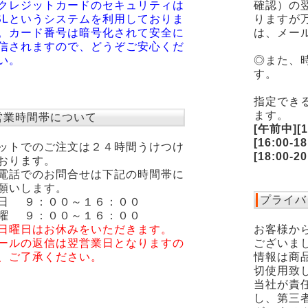
クレジットカードのセキュリティは
確認）の
SLというシステムを利用しておりま
りますが
。カード番号は暗号化されて安全に
は、メー
信されますので、どうぞご安心くだ
い。
◎また、
す。
指定でき
ます。
営業時間帯について
[午前中][12
[16:00-18
ットでのご注文は２４時間うけつけ
[18:00-2
おります。
電話でのお問合せは下記の時間帯に
願いします。
プライバ
日 ９：００～１６：００
曜 ９：００～１６：００
日曜日はお休みをいただきます。
お客様か
ールの返信は翌営業日となりますの
ございま
、ご了承ください。
情報は商
切使用致
当社が責
し、第三