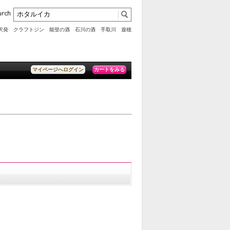
沢発 クラフトジン
能登の酒
石川の酒
手取川
遊穂
カートをみる
マイページへログイン