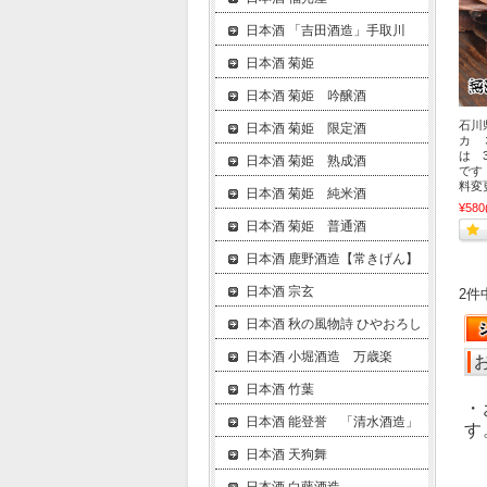
日本酒 「吉田酒造」手取川
日本酒 菊姫
日本酒 菊姫 吟醸酒
石川
日本酒 菊姫 限定酒
カ 
は 
日本酒 菊姫 熟成酒
です
料変
日本酒 菊姫 純米酒
¥580
日本酒 菊姫 普通酒
日本酒 鹿野酒造【常きげん】
日本酒 宗玄
2件
日本酒 秋の風物詩 ひやおろし
日本酒 小堀酒造 万歳楽
日本酒 竹葉
・
日本酒 能登誉 「清水酒造」
す
日本酒 天狗舞