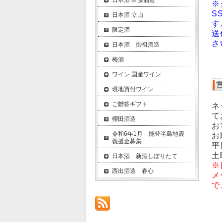
日本酒 白藤酒造
※
S
日本酒 立山
す
限定酒
送
さ
日本酒 御祖酒造
梅酒
ワイン 国産ワイン
現地買付ワイン
ご贈答ギフト
ネ
て
櫻田酒造
お
令和6年1月 能登半島地震
お
義援金募集
平
土
日本酒 新酒しぼりたて
※
西出酒造 春心
メ
で