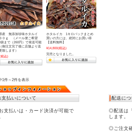
県産 無添加珍味ホタルイ
ホタルイカ 1キロパックまとめ
３０ｇ （メール便ご希望
買いの方には、絶対にお買い得
3袋まで（260円）で発送可能
【送料無料】
（御注文完了後に店舗より送
¥14,800
(税込)
更致します）
完売となりました。
(税込)
中1件～2件を表示
お支払いについて
配送につ
お支払いは・カード決済が可能で
◎配送は
。
します。
◎ご注文