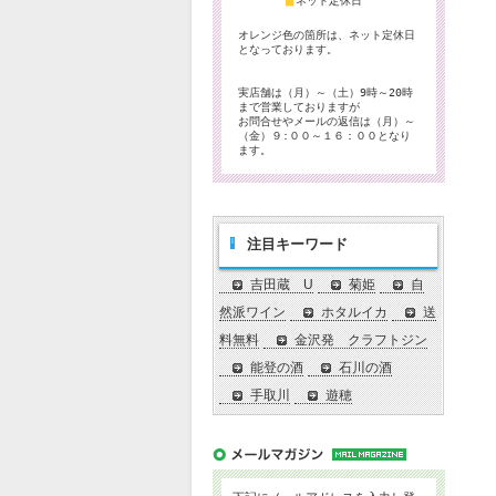
■
ネット定休日
オレンジ色の箇所は、ネット定休日
となっております。
実店舗は（月）～（土）9時～20時
まで営業しておりますが
お問合せやメールの返信は（月）～
（金）９:００～１６：００となり
ます。
注目キーワード
吉田蔵 U
菊姫
自
然派ワイン
ホタルイカ
送
料無料
金沢発 クラフトジン
能登の酒
石川の酒
手取川
遊穂