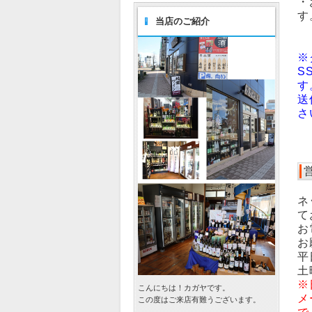
・
す
当店のご紹介
※
S
す
送
さ
ネ
て
お
お
平
土
※
こんにちは！カガヤです。
メ
この度はご来店有難うございます。