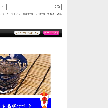
沢発 クラフトジン
能登の酒
石川の酒
手取川
遊穂
カートをみる
マイページへログイン