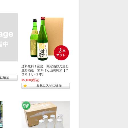
送料無料！菊姫 限定酒鶴乃里と
鹿野酒造 常きげん山廃純米【７
２０ミリ×２本】
¥5,400
(税込)