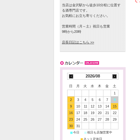
で
当店は金沢駅から徒歩10分程に位置す
る酒専門店です。
お気軽にお立ち寄りください。
営業時間（月～土）祝日も営業
9時から20時
店長日記はこちら >>
2026/08
日
月
火
水
木
金
土
1
2
3
4
5
6
7
8
9
10
11
12
13
14
15
16
17
18
19
20
21
22
23
24
25
26
27
28
29
30
31
■
■
今日
祝日も店舗営業中
■
ネット定休日