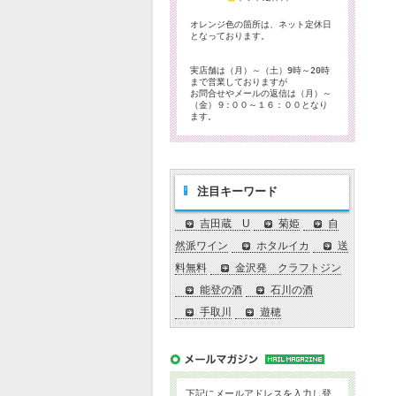
オレンジ色の箇所は、ネット定休日
となっております。
実店舗は（月）～（土）9時～20時
まで営業しておりますが
お問合せやメールの返信は（月）～
（金）９:００～１６：００となり
ます。
注目キーワード
吉田蔵 U
菊姫
自
然派ワイン
ホタルイカ
送
料無料
金沢発 クラフトジン
能登の酒
石川の酒
手取川
遊穂
下記にメールアドレスを入力し登