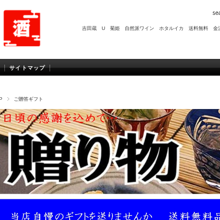
吉田蔵 U
菊姫
自然派ワイン
ホタルイカ
送料無料
金
サイトマップ
P
ご贈答ギフト