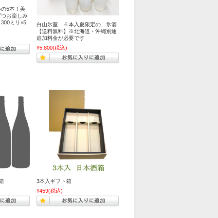
の5本！美
ずつお楽しみ
00ミリ×5
白山氷室 ６本入夏限定の、氷酒
【送料無料】※北海道・沖縄別途
追加料金が必要です
¥5,800
(税込)
箱
3本入ギフト箱
¥459
(税込)