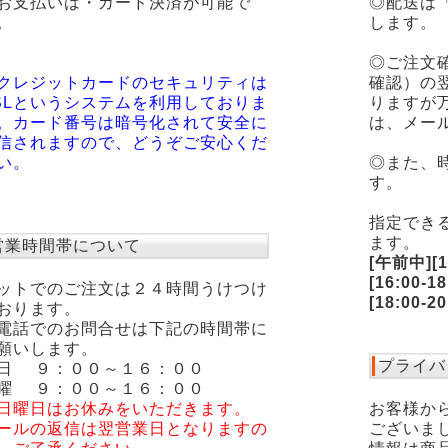
お支払いは・カード決済が可能で
◎配送は
。
します。
◎ご注文
クレジットカードのセキュリティは
確認）の
SLというシステムを利用しておりま
りますが
。カード番号は暗号化されて安全に
は、メー
信されますので、どうぞご安心くだ
い。
◎また、
す。
指定でき
ます。
営業時間帯について
[午前中][12
[16:00-18
ットでのご注文は２４時間うけつけ
[18:00-2
おります。
電話でのお問合せは下記の時間帯に
願いします。
プライバ
日 ９：００～１６：００
曜 ９：００～１６：００
日曜日はお休みをいただきます。
お客様か
ールの返信は翌営業日となりますの
ございま