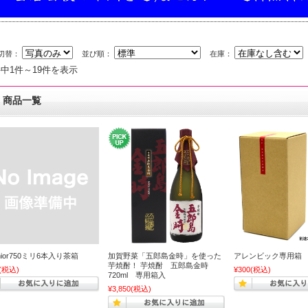
切替：
並び順：
在庫：
件中1件～19件を表示
商品一覧
mior750ミリ6本入り茶箱
加賀野菜「五郎島金時」を使った
アレンビック専用箱
芋焼酎！ 芋焼酎 五郎島金時
(税込)
¥300
(税込)
720ml 専用箱入
¥3,850
(税込)