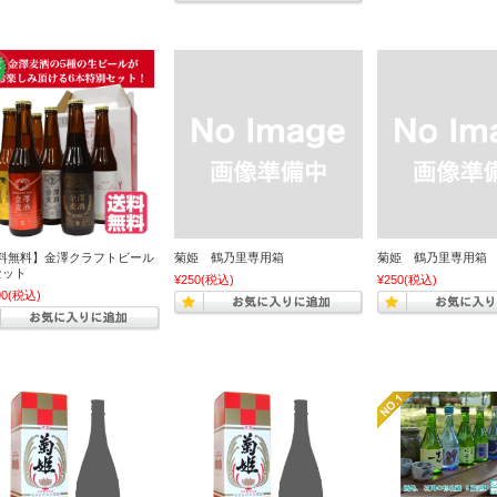
料無料】金澤クラフトビール
菊姫 鶴乃里専用箱
菊姫 鶴乃里専用箱
セット
¥250
(税込)
¥250
(税込)
00
(税込)