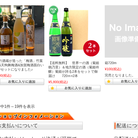
の酒蔵が造った「梅酒」竹葉
【送料無料】 世界一の酒（菊姫
箱720m
&天狗舞梅酒&加賀梅酒面白い
鶴乃里）＆地方限定の酒（菊姫吟
¥100
(税込)
がセットになりました♪
醸）菊姫が誇る2本をセットで御
完売となりました。
00
(税込)
届け 720ｍ×2本
¥5,800
(税込)
件中1件～19件を表示
お支払いについて
配送につ