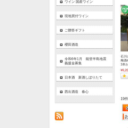
ワイン 国産ワイン
現地買付ワイン
ご贈答ギフト
櫻田酒造
石川
令和6年1月 能登半島地震
梅酒
義援金募集
3本
¥6,2
日本酒 新酒しぼりたて
西出酒造 春心
19