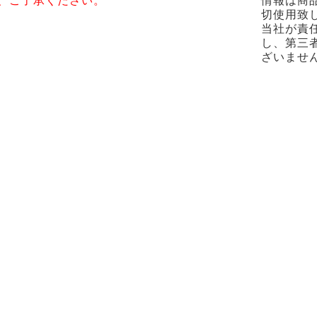
、ご了承ください。
情報は商
切使用致
当社が責
し、第三
ざいませ