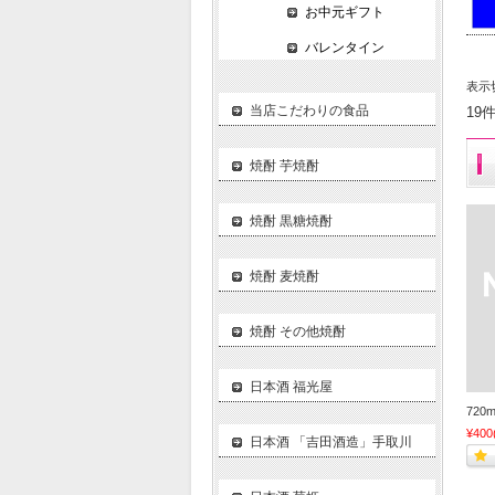
お中元ギフト
バレンタイン
表示
当店こだわりの食品
19
焼酎 芋焼酎
焼酎 黒糖焼酎
焼酎 麦焼酎
焼酎 その他焼酎
日本酒 福光屋
720
¥400
日本酒 「吉田酒造」手取川