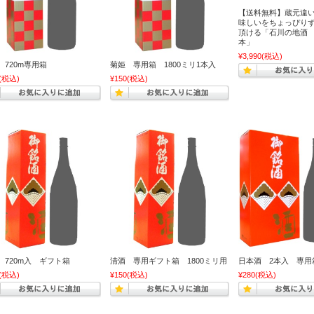
【送料無料】蔵元違い
味しいをちょっぴり
頂ける「石川の地酒 3
本」
¥3,990
(税込)
 720m専用箱
菊姫 専用箱 1800ミリ1本入
(税込)
¥150
(税込)
 720m入 ギフト箱
清酒 専用ギフト箱 1800ミリ用
日本酒 2本入 専用
(税込)
¥150
(税込)
¥280
(税込)