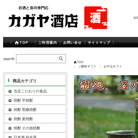
吉
TOP
ご利用案内
お問い合せ
サイトマップ
TOP
ご贈答ギフト
お中元ギフト
商品カテゴリ
当店こだわりの食品
焼酎 芋焼酎
焼酎 黒糖焼酎
焼酎 麦焼酎
焼酎 その他焼酎
日本酒 福光屋