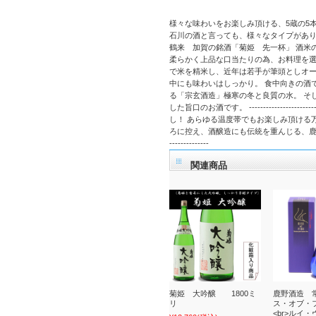
様々な味わいをお楽しみ頂ける、5蔵の5
石川の酒と言っても、様々なタイプがあります。 5種共
鶴来 加賀の銘酒「菊姫 先一杯」 酒米
柔らかく上品な口当たりの為、お料理を選ばす飲める純米
で米を精米し、近年は若手が筆頭としオー
中にも味わいはしっかり。 食中向きの酒です。 ---
る「宗玄酒造」極寒の冬と良質の水。 そ
した旨口のお酒です。 ---------------
し！ あらゆる温度帯でもお楽しみ頂ける万能的なお酒で
ろに控え、酒醸造にも伝統を重んじる、鹿野酒造 
--------------
関連商品
菊姫 大吟醸 1800ミ
鹿野酒造 
リ
ス・オブ・フ
<br>ルイ