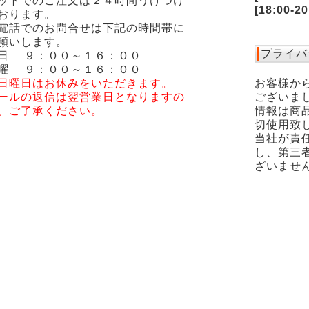
ットでのご注文は２４時間うけつけ
[18:00-2
おります。
電話でのお問合せは下記の時間帯に
願いします。
プライバ
日 ９：００～１６：００
曜 ９：００～１６：００
日曜日はお休みをいただきます。
お客様か
ールの返信は翌営業日となりますの
ございま
、ご了承ください。
情報は商
切使用致
当社が責
し、第三
ざいませ