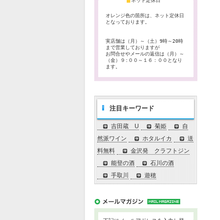
■
ネット定休日
オレンジ色の箇所は、ネット定休日
となっております。
実店舗は（月）～（土）9時～20時
まで営業しておりますが
お問合せやメールの返信は（月）～
（金）９:００～１６：００となり
ます。
注目キーワード
吉田蔵 U
菊姫
自
然派ワイン
ホタルイカ
送
料無料
金沢発 クラフトジン
能登の酒
石川の酒
手取川
遊穂