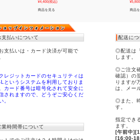
¥4,400
(税込)
¥5,800
商品を見る
商品を
お支払いについて
配送につ
お支払いは・カード決済が可能で
◎配送は
。
します。
◎ご注文
クレジットカードのセキュリティは
確認）の
SLというシステムを利用しておりま
りますが
。カード番号は暗号化されて安全に
は、メー
信されますので、どうぞご安心くだ
い。
◎また、
す。
指定でき
ます。
営業時間帯について
[午前中][12
[16:00-18