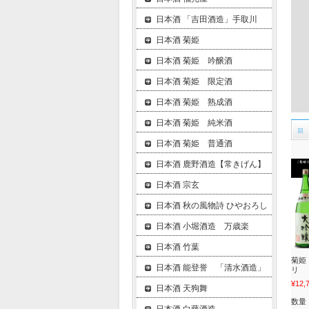
日本酒 「吉田酒造」手取川
日本酒 菊姫
日本酒 菊姫 吟醸酒
日本酒 菊姫 限定酒
日本酒 菊姫 熟成酒
日本酒 菊姫 純米酒
日本酒 菊姫 普通酒
日本酒 鹿野酒造【常きげん】
日本酒 宗玄
日本酒 秋の風物詩 ひやおろし
日本酒 小堀酒造 万歳楽
日本酒 竹葉
菊姫
日本酒 能登誉 「清水酒造」
リ
¥12,
日本酒 天狗舞
数量