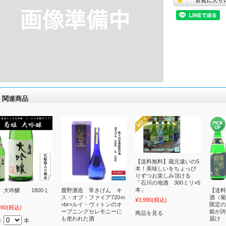
関連商品
【送料無料】蔵元違いの5
本！美味しいをちょっぴ
りずつお楽しみ頂ける
「石川の地酒 300ミリ×5
本」
 大吟醸 1800ミ
鹿野酒造 常きげん キ
【送料
ス・オブ・ファイア720ｍ
酒（菊
¥3,990
(税込)
<br>ルイ・ヴィトンのオ
限定の
760
(税込)
ープニングセレモニーに
姫が誇
商品を見る
も使われた酒
届け 
：
本