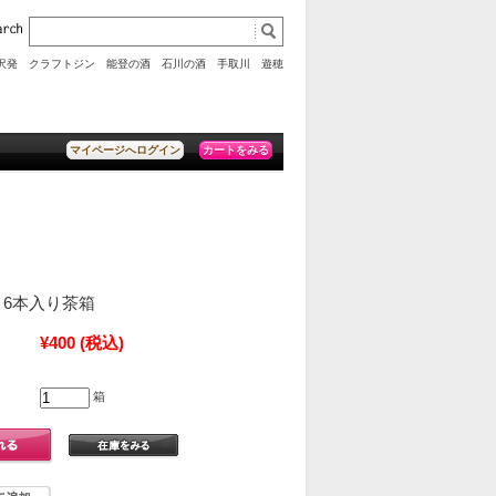
沢発 クラフトジン
能登の酒
石川の酒
手取川
遊穂
カートをみる
マイページへログイン
0ミリ6本入り茶箱
¥400
(税込)
箱