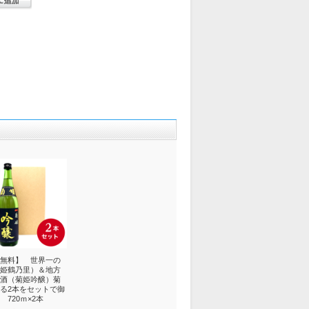
無料】 世界一の
姫鶴乃里）＆地方
酒（菊姫吟醸）菊
る2本をセットで御
720ｍ×2本