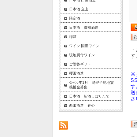
日本酒 白藤酒造
日本酒 立山
限定酒
日本酒 御祖酒造
梅酒
ワイン 国産ワイン
・
現地買付ワイン
す
ご贈答ギフト
櫻田酒造
※
S
令和6年1月 能登半島地震
す
義援金募集
送
日本酒 新酒しぼりたて
さ
西出酒造 春心