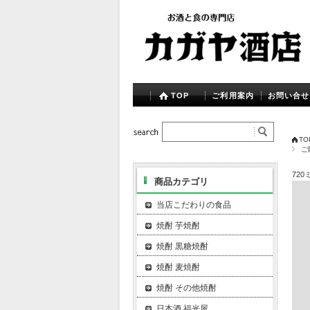
TOP
ご利用案内
お問い合せ
TO
ご
72
商品カテゴリ
当店こだわりの食品
焼酎 芋焼酎
焼酎 黒糖焼酎
焼酎 麦焼酎
焼酎 その他焼酎
日本酒 福光屋