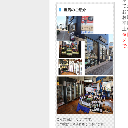
ネ
て
当店のご紹介
お
お
平
土
※
メ
で
こんにちは！カガヤです。
この度はご来店有難うございます。