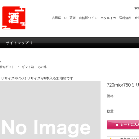
吉田蔵 U
菊姫
自然派ワイン
ホタルイカ
送料無料
金
サイトマップ
P
贈答ギフト
ギフト箱 その他
0ミリサイズや750ミリサイズが6本入る無地箱です
720mior75
価格:
数量: