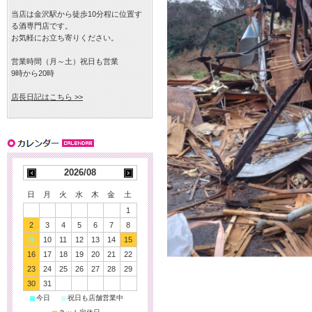
当店は金沢駅から徒歩10分程に位置す
る酒専門店です。
お気軽にお立ち寄りください。
営業時間（月～土）祝日も営業
9時から20時
店長日記はこちら >>
2026/08
日
月
火
水
木
金
土
1
2
3
4
5
6
7
8
9
10
11
12
13
14
15
16
17
18
19
20
21
22
23
24
25
26
27
28
29
30
31
■
■
今日
祝日も店舗営業中