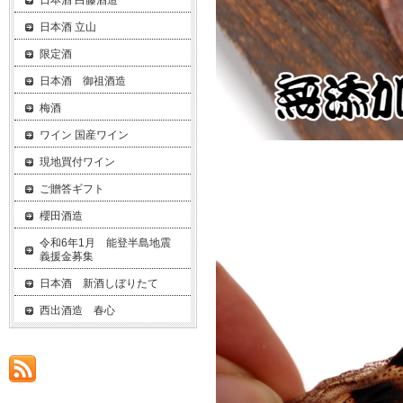
日本酒 白藤酒造
日本酒 立山
限定酒
日本酒 御祖酒造
梅酒
ワイン 国産ワイン
現地買付ワイン
ご贈答ギフト
櫻田酒造
令和6年1月 能登半島地震
義援金募集
日本酒 新酒しぼりたて
西出酒造 春心