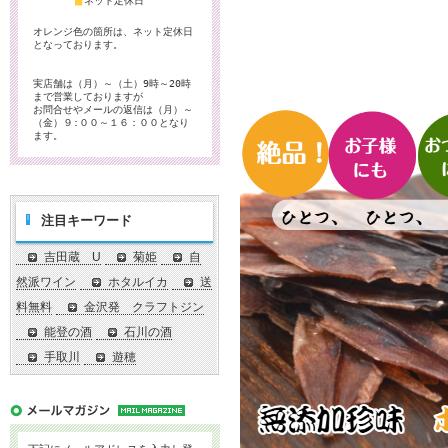
■
ネット定休日
オレンジ色の箇所は、ネット定休日
となっております。
実店舗は（月）～（土）9時～20時
まで営業しておりますが
お問合せやメールの返信は（月）～
（金）９:００～１６：００となり
ます。
注目キーワード
吉田蔵 U
菊姫
自
然派ワイン
ホタルイカ
送
料無料
金沢発 クラフトジン
能登の酒
石川の酒
手取川
遊穂