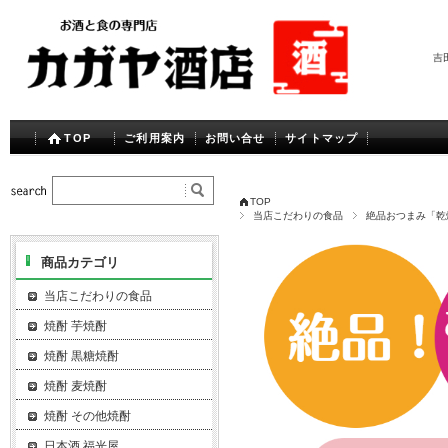
吉
TOP
ご利用案内
お問い合せ
サイトマップ
TOP
当店こだわりの食品
絶品おつまみ「乾
商品カテゴリ
当店こだわりの食品
焼酎 芋焼酎
焼酎 黒糖焼酎
焼酎 麦焼酎
焼酎 その他焼酎
日本酒 福光屋