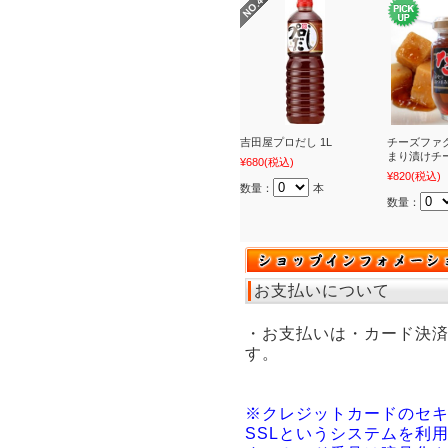
吉田屋プロだし 1L
チーズファ
まり漬けチー
¥680
(税込)
¥820
(税込)
数量：
本
数量：
お支払いについて
・お支払いは・カード決
す。
※クレジットカードのセ
SSLというシステムを利