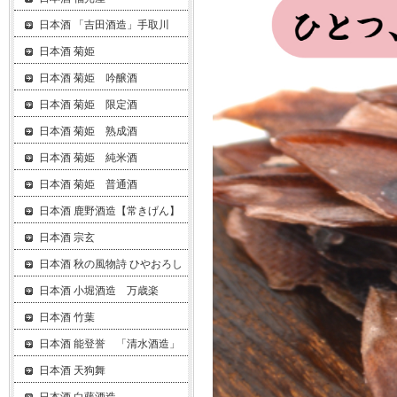
日本酒 「吉田酒造」手取川
日本酒 菊姫
日本酒 菊姫 吟醸酒
日本酒 菊姫 限定酒
日本酒 菊姫 熟成酒
日本酒 菊姫 純米酒
日本酒 菊姫 普通酒
日本酒 鹿野酒造【常きげん】
日本酒 宗玄
日本酒 秋の風物詩 ひやおろし
日本酒 小堀酒造 万歳楽
日本酒 竹葉
日本酒 能登誉 「清水酒造」
日本酒 天狗舞