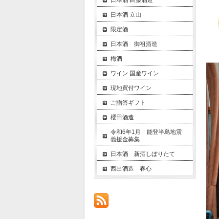
日本酒 白藤酒造
日本酒 立山
限定酒
日本酒 御祖酒造
梅酒
ワイン 国産ワイン
現地買付ワイン
ご贈答ギフト
櫻田酒造
令和6年1月 能登半島地震
義援金募集
日本酒 新酒しぼりたて
西出酒造 春心