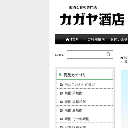
TOP
ご利用案内
お問い合せ
TO
日
商品カテゴリ
当店こだわりの食品
焼酎 芋焼酎
焼酎 黒糖焼酎
焼酎 麦焼酎
焼酎 その他焼酎
日本酒 福光屋