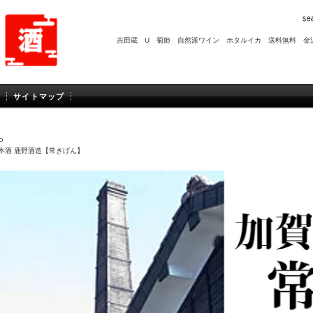
吉田蔵 U
菊姫
自然派ワイン
ホタルイカ
送料無料
金
サイトマップ
P
本酒 鹿野酒造【常きげん】