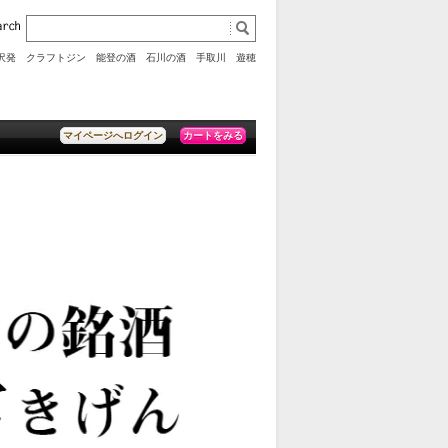
沢発 クラフトジン
能登の酒
石川の酒
手取川
遊穂
カートをみる
マイページへログイン