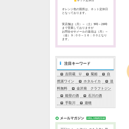
■
ネット定休日
オレンジ色の箇所は、ネット定休日
となっております。
実店舗は（月）～（土）9時～20時
まで営業しておりますが
お問合せやメールの返信は（月）～
（金）９:００～１６：００となり
ます。
注目キーワード
吉田蔵 U
菊姫
自
然派ワイン
ホタルイカ
送
料無料
金沢発 クラフトジン
能登の酒
石川の酒
手取川
遊穂