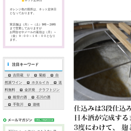
■
ネット定休日
オレンジ色の箇所は、ネット定休日
となっております。
実店舗は（月）～（土）9時～20時
まで営業しておりますが
お問合せやメールの返信は（月）～
（金）９:００～１６：００となり
ます。
注目キーワード
吉田蔵 U
菊姫
自
然派ワイン
ホタルイカ
送
料無料
金沢発 クラフトジン
能登の酒
石川の酒
手取川
遊穂