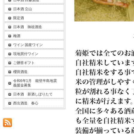
日本酒 白藤酒造
日本酒 立山
限定酒
日本酒 御祖酒造
梅酒
ワイン 国産ワイン
現地買付ワイン
ご贈答ギフト
櫻田酒造
令和6年1月 能登半島地震
義援金募集
日本酒 新酒しぼりたて
西出酒造 春心