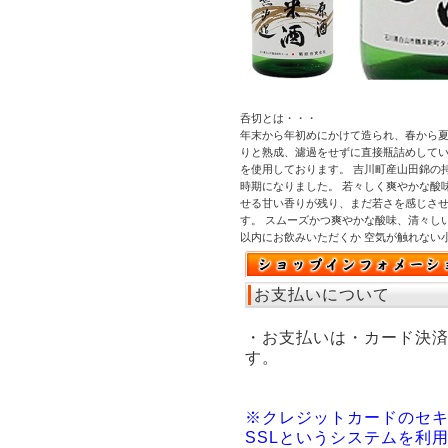
呑切とは・・・
年末から年初めにかけて造られ、春から夏
りと熟成、濾過をせずに直接瓶詰めしてい
を使用しております。 吉川町産山田錦の
時期になりました。 若々しく爽やかな酸
せる甘い香りが残り、まだ若さを感じさ
す。 スムーズかつ爽やかな酸味、清々し
以内にお飲みいただくか 空気が触れない
お支払いについて
・お支払いは・カード決
す。
※クレジットカードのセ
SSLというシステムを利