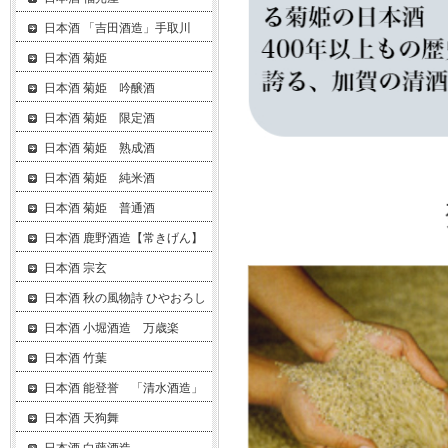
日本酒 「吉田酒造」手取川
日本酒 菊姫
日本酒 菊姫 吟醸酒
日本酒 菊姫 限定酒
日本酒 菊姫 熟成酒
日本酒 菊姫 純米酒
日本酒 菊姫 普通酒
日本酒 鹿野酒造【常きげん】
日本酒 宗玄
日本酒 秋の風物詩 ひやおろし
日本酒 小堀酒造 万歳楽
日本酒 竹葉
日本酒 能登誉 「清水酒造」
日本酒 天狗舞