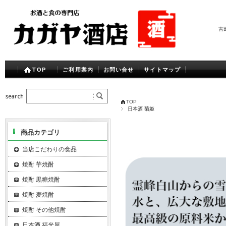
吉
TOP
ご利用案内
お問い合せ
サイトマップ
TOP
日本酒 菊姫
商品カテゴリ
当店こだわりの食品
焼酎 芋焼酎
焼酎 黒糖焼酎
焼酎 麦焼酎
焼酎 その他焼酎
日本酒 福光屋