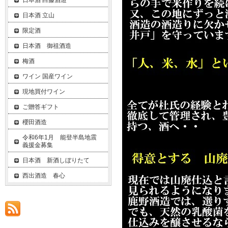
日本酒 白藤酒造
日本酒 立山
限定酒
日本酒 御祖酒造
梅酒
ワイン 国産ワイン
現地買付ワイン
ご贈答ギフト
櫻田酒造
令和6年1月 能登半島地震
義援金募集
日本酒 新酒しぼりたて
西出酒造 春心