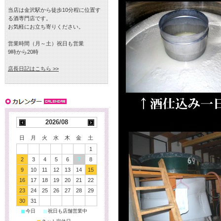
当店は金沢駅から徒歩10分程に位置す
る酒専門店です。
お気軽にお立ち寄りください。
営業時間（月～土）祝日も営業
9時から20時
店長日記はこちら >>
2026/08
日
月
火
水
木
金
土
1
2
3
4
5
6
7
8
9
10
11
12
13
14
15
16
17
18
19
20
21
22
23
24
25
26
27
28
29
30
31
■
■
今日
祝日も店舗営業中