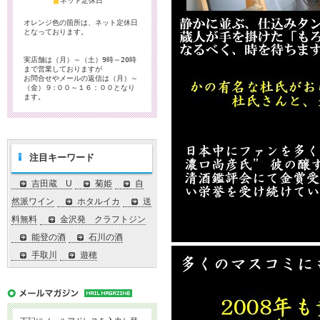
■
ネット定休日
オレンジ色の箇所は、ネット定休日
となっております。
実店舗は（月）～（土）9時～20時
まで営業しておりますが
お問合せやメールの返信は（月）～
（金）９:００～１６：００となり
ます。
注目キーワード
吉田蔵 U
菊姫
自
然派ワイン
ホタルイカ
送
料無料
金沢発 クラフトジン
能登の酒
石川の酒
手取川
遊穂