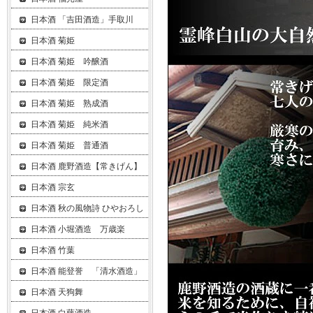
日本酒 「吉田酒造」手取川
日本酒 菊姫
日本酒 菊姫 吟醸酒
日本酒 菊姫 限定酒
日本酒 菊姫 熟成酒
日本酒 菊姫 純米酒
日本酒 菊姫 普通酒
日本酒 鹿野酒造【常きげん】
日本酒 宗玄
日本酒 秋の風物詩 ひやおろし
日本酒 小堀酒造 万歳楽
日本酒 竹葉
日本酒 能登誉 「清水酒造」
日本酒 天狗舞