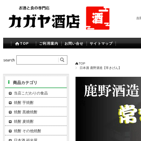
吉
TOP
ご利用案内
お問い合せ
サイトマップ
TOP
日本酒 鹿野酒造【常きげん】
商品カテゴリ
当店こだわりの食品
焼酎 芋焼酎
焼酎 黒糖焼酎
焼酎 麦焼酎
焼酎 その他焼酎
日本酒 福光屋