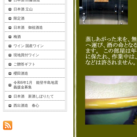
日本酒 白藤酒造
日本酒 立山
限定酒
日本酒 御祖酒造
梅酒
ワイン 国産ワイン
現地買付ワイン
ご贈答ギフト
櫻田酒造
令和6年1月 能登半島地震
義援金募集
日本酒 新酒しぼりたて
西出酒造 春心