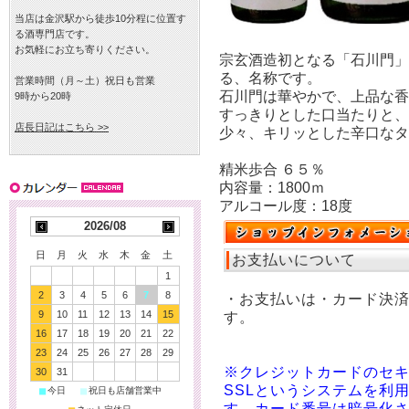
当店は金沢駅から徒歩10分程に位置す
る酒専門店です。
お気軽にお立ち寄りください。
宗玄酒造初となる「石川門」
る、名称です。
営業時間（月～土）祝日も営業
石川門は華やかで、上品な香
9時から20時
すっきりとした口当たりと、
店長日記はこちら >>
少々、キリッとした辛口なタ
精米歩合 ６５％
内容量：1800ｍ
アルコール度：18度
2026/08
日
月
火
水
木
金
土
お支払いについて
1
2
3
4
5
6
7
8
・お支払いは・カード決
9
10
11
12
13
14
15
す。
16
17
18
19
20
21
22
23
24
25
26
27
28
29
※クレジットカードのセ
30
31
SSLというシステムを利
■
■
今日
祝日も店舗営業中
す。カード番号は暗号化