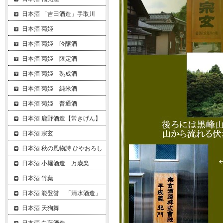
日本酒 「吉田酒造」手取川
日本酒 菊姫
日本酒 菊姫 吟醸酒
日本酒 菊姫 限定酒
日本酒 菊姫 熟成酒
日本酒 菊姫 純米酒
日本酒 菊姫 普通酒
日本酒 鹿野酒造【常きげん】
日本酒 宗玄
日本酒 秋の風物詩 ひやおろし
日本酒 小堀酒造 万歳楽
日本酒 竹葉
日本酒 能登誉 「清水酒造」
日本酒 天狗舞