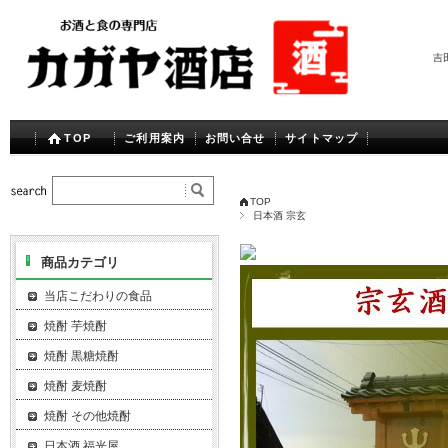
吉
TOP
ご利用案内
お問い合せ
サイトマップ
TOP
日本酒 宗玄
商品カテゴリ
当店こだわりの食品
焼酎 芋焼酎
焼酎 黒糖焼酎
焼酎 麦焼酎
焼酎 その他焼酎
日本酒 福光屋