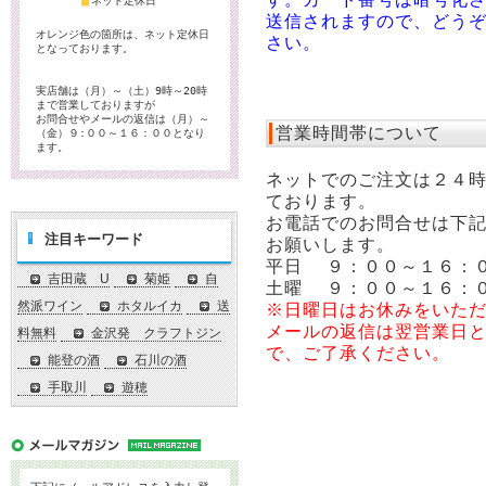
■
ネット定休日
送信されますので、どう
オレンジ色の箇所は、ネット定休日
さい。
となっております。
実店舗は（月）～（土）9時～20時
まで営業しておりますが
お問合せやメールの返信は（月）～
営業時間帯について
（金）９:００～１６：００となり
ます。
ネットでのご注文は２４
ております。
お電話でのお問合せは下
注目キーワード
お願いします。
平日 ９：００～１６：
吉田蔵 U
菊姫
自
土曜 ９：００～１６：
然派ワイン
ホタルイカ
送
※日曜日はお休みをいた
メールの返信は翌営業日
料無料
金沢発 クラフトジン
で、ご了承ください。
能登の酒
石川の酒
手取川
遊穂