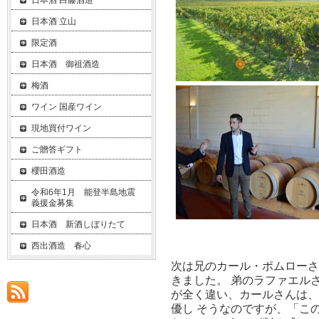
日本酒 白藤酒造
日本酒 立山
限定酒
日本酒 御祖酒造
梅酒
ワイン 国産ワイン
現地買付ワイン
ご贈答ギフト
櫻田酒造
令和6年1月 能登半島地震
義援金募集
日本酒 新酒しぼりたて
西出酒造 春心
次は兄のカール・ポムローさ
きました。 弟のラファエル
が全く違い、カールさんは、
優し そうなのですが、「こ