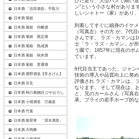
ひた走り、大型バスで細い道
ン”という小さな村がありま
日本酒 「吉田酒造」手取川
しいシャトー（家）があり、
日本酒 菊姫
到着してすぐに細身のイケメ
日本酒 菊姫 吟醸酒
（写真左）その方 が、7代
日本酒 菊姫 限定酒
さんです。 ラズ・カマンは1
士「ラ・ラズ・カマン」が所
日本酒 菊姫 熟成酒
う園で、1857年に現在のポ
日本酒 菊姫 純米酒
ています。
日本酒 菊姫 普通酒
6代目当主であった、ジャン
日本酒 鹿野酒造【常きげん】
技術の導入や品質向上に努め
評価され ラズ・カマンは、
日本酒 宗玄
なります。 そして現在は、
日本酒 秋の風物詩 ひやおろし
と、兄のカールさん（写真右
承。ブライの若手ホープ的な
日本酒 小堀酒造 万歳楽
日本酒 竹葉
日本酒 能登誉 「清水酒造」
日本酒 天狗舞