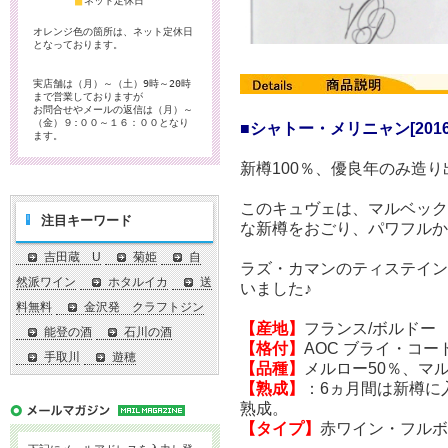
■
ネット定休日
オレンジ色の箇所は、ネット定休日
となっております。
実店舗は（月）～（土）9時～20時
まで営業しておりますが
お問合せやメールの返信は（月）～
（金）９:００～１６：００となり
■シャトー・メリニャン[2016
ます。
新樽100％、優良年のみ造
このキュヴェは、マルベック
注目キーワード
な新樽をおごり、パワフルか
吉田蔵 U
菊姫
自
ラズ・カマンのティステイ
然派ワイン
ホタルイカ
送
いました♪
料無料
金沢発 クラフトジン
【産地】
フランス/ボルドー
能登の酒
石川の酒
【格付】
AOC ブライ・コ
手取川
遊穂
【品種】
メルロー50％、マ
【熟成】
：6ヵ月間は新樽に
熟成。
【タイプ】
赤ワイン・フルボ