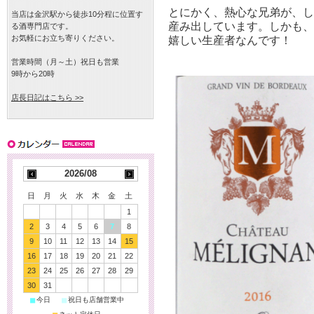
とにかく、熱心な兄弟が、
当店は金沢駅から徒歩10分程に位置す
産み出しています。しかも
る酒専門店です。
お気軽にお立ち寄りください。
嬉しい生産者なんです！
営業時間（月～土）祝日も営業
9時から20時
店長日記はこちら >>
2026/08
日
月
火
水
木
金
土
1
2
3
4
5
6
7
8
9
10
11
12
13
14
15
16
17
18
19
20
21
22
23
24
25
26
27
28
29
30
31
■
■
今日
祝日も店舗営業中