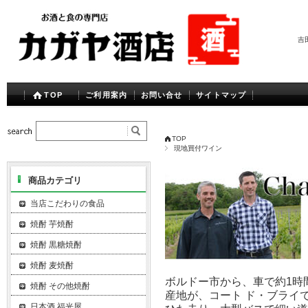
吉
TOP
ご利用案内
お問い合せ
サイトマップ
TOP
現地買付ワイン
商品カテゴリ
当店こだわりの食品
焼酎 芋焼酎
焼酎 黒糖焼酎
焼酎 麦焼酎
ボルドー市から、車で約1時
焼酎 その他焼酎
産地が、コート ド・ブライ
日本酒 福光屋