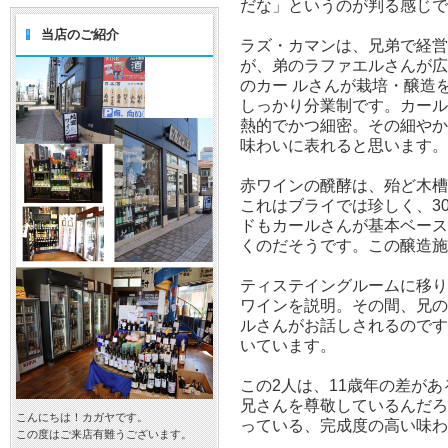
だな」というのが判る感じで
当店のご紹介
ラズ・カマンは、兄弟で経営
が、弟のラファエルさんが広
のカー ルさんが栽培・醸造
しっかり分業制です。カール
熱的でかつ細密。その細やか
味わいに表れると思います。
赤ワインの醗酵は、殆ど木槽
これはブライでは珍しく、3
ドもカールさんが基本ベース
くのだそうです。この醸造施
ティステイングルームに移り
ワインを説明。その間、兄
ルさんがお話しされるので
いています。
この2人は、11歳年の差が
兄さんを尊敬しているんだろ
こんにちは！カガヤです。
っている、完成度の高い味わ
この度はご来店有難うございます。