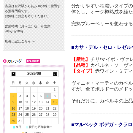
分かりやすい程濃いタイプ
当店は金沢駅から徒歩10分程に位置す
体とし、オーク樽熟成を経
る酒専門店です。
お気軽にお立ち寄りください。
完熟ブルーベリーを想わせる
営業時間（月～土）祝日も営業
9時から20時
-----------------------------------------
店長日記はこちら >>
■カサ・デル・セロ・レゼルヴ
【産地】
チリ/マイポ・ヴァ
【品種】
カベルネ・ソーヴィ
【タイプ】
赤ワイン・ミディ
2026/08
ヴィニャ・マーティのカベ
日
月
火
水
木
金
土
すが、全てボルドーのメドッ
1
2
3
4
5
6
7
8
それだけに、カベルネの上
9
10
11
12
13
14
15
16
17
18
19
20
21
22
-----------------------------------------
23
24
25
26
27
28
29
30
31
■マルベック ボデガ・クラロスク
■
■
今日
祝日も店舗営業中