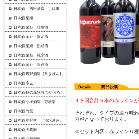
日本酒 「吉田酒造」手取川
日本酒 菊姫
日本酒 菊姫 吟醸酒
日本酒 菊姫 限定酒
日本酒 菊姫 熟成酒
日本酒 菊姫 純米酒
日本酒 菊姫 普通酒
日本酒 鹿野酒造【常きげん】
日本酒 宗玄
日本酒 秋の風物詩 ひやおろし
４ヶ国合計６本の赤ワインが
日本酒 小堀酒造 万歳楽
日本酒 竹葉
それぞれ、タイプの違う味
内容となっております。
日本酒 能登誉 「清水酒造」
日本酒 天狗舞
≪セット内容：赤ワイン６種