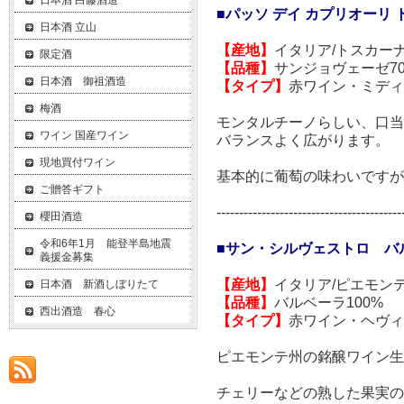
日本酒 白藤酒造
■パッソ デイ カプリオーリ ト
日本酒 立山
【産地】
イタリア/トスカー
限定酒
【品種】
サンジョヴェーゼ70
日本酒 御祖酒造
【タイプ】
赤ワイン・ミディ
梅酒
モンタルチーノらしい、口
ワイン 国産ワイン
バランスよく広がります。
現地買付ワイン
基本的に葡萄の味わいですが
ご贈答ギフト
-----------------------------------------
櫻田酒造
令和6年1月 能登半島地震
■サン・シルヴェストロ バル
義援金募集
【産地】
イタリア/ピエモン
日本酒 新酒しぼりたて
【品種】
バルベーラ100%
西出酒造 春心
【タイプ】
赤ワイン・ヘヴィ
ピエモンテ州の銘醸ワイン生
チェリーなどの熟した果実