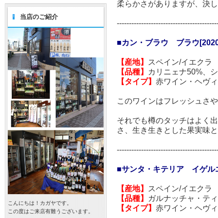
柔らかさがありますが、決し
当店のご紹介
-----------------------------------------
■カン・ブラウ ブラウ[2020
【産地】
スペイン/イエクラ
【品種】
カリニェナ50%、シ
【タイプ】
赤ワイン・ヘヴィ
このワインはフレッシュさや
それでも樽のタッチはよく
さ、生き生きとした果実味と
-----------------------------------------
■サンタ・キテリア イゲルエラ
【産地】
スペイン/イエクラ
【品種】
ガルナッチャ・ティン
こんにちは！カガヤです。
【タイプ】
赤ワイン・ヘヴィ
この度はご来店有難うございます。