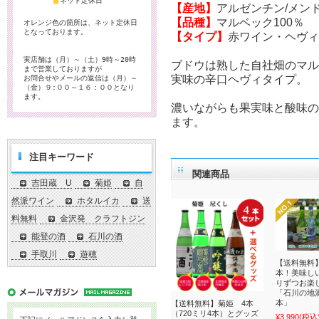
■
ネット定休日
【産地】
アルゼンチン/メン
【品種】
マルベック100％
オレンジ色の箇所は、ネット定休日
となっております。
【タイプ】
赤ワイン・ヘヴィ
実店舗は（月）～（土）9時～20時
ブドウは熟した自社畑のマ
まで営業しておりますが
実味の辛口ヘヴィタイプ。
お問合せやメールの返信は（月）～
（金）９:００～１６：００となり
ます。
濃いながらも果実味と酸味
ます。
注目キーワード
関連商品
吉田蔵 U
菊姫
自
然派ワイン
ホタルイカ
送
料無料
金沢発 クラフトジン
能登の酒
石川の酒
手取川
遊穂
【送料無料
本！美味し
りずつお楽
「石川の地酒
本」
【送料無料】菊姫 4本
（720ミリ4本）とグッズ
¥3,990
(税込