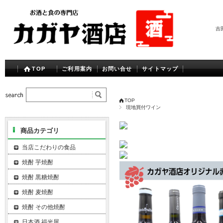
吉
TOP
ご利用案内
お問い合せ
サイトマップ
TOP
現地買付ワイン
商品カテゴリ
当店こだわりの食品
焼酎 芋焼酎
焼酎 黒糖焼酎
焼酎 麦焼酎
焼酎 その他焼酎
日本酒 福光屋