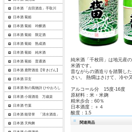
日本酒 「吉田酒造」手取川
日本酒 菊姫
日本酒 菊姫 吟醸酒
日本酒 菊姫 限定酒
日本酒 菊姫 熟成酒
日本酒 菊姫 純米酒
純米酒「千枚田」は地元産
日本酒 菊姫 普通酒
米酒です。
日本酒 鹿野酒造【常きげん】
昔ながらの酒造りを踏襲し
さい。 熱燗はさけて、冷や
日本酒 宗玄
日本酒 秋の風物詩 ひやおろし
アルコール分 15度-16度
原材料：米・米麹
日本酒 小堀酒造 万歳楽
精米歩合：60％
日本酒 竹葉
日本酒度：＋４
酸度：1.5
日本酒 能登誉 「清水酒造」
関連商品
日本酒 天狗舞