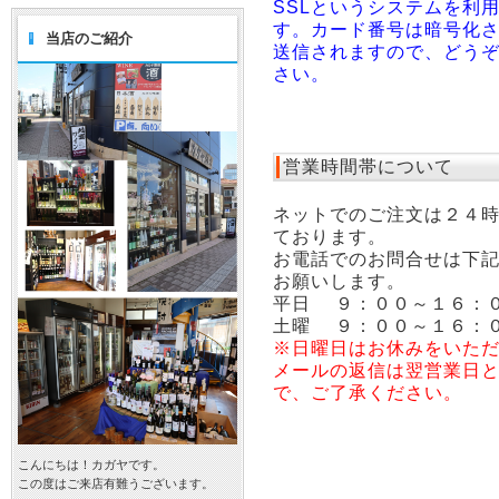
SSLというシステムを利
す。カード番号は暗号化
当店のご紹介
送信されますので、どう
さい。
営業時間帯について
ネットでのご注文は２４
ております。
お電話でのお問合せは下
お願いします。
平日 ９：００～１６：
土曜 ９：００～１６：
※日曜日はお休みをいた
メールの返信は翌営業日
で、ご了承ください。
こんにちは！カガヤです。
この度はご来店有難うございます。