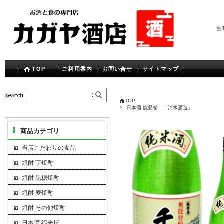
吉
TOP
ご利用案内
お問い合せ
サイトマップ
TOP
日本酒 能登誉 「清水酒造」
商品カテゴリ
当店こだわりの食品
焼酎 芋焼酎
焼酎 黒糖焼酎
焼酎 麦焼酎
焼酎 その他焼酎
日本酒 福光屋