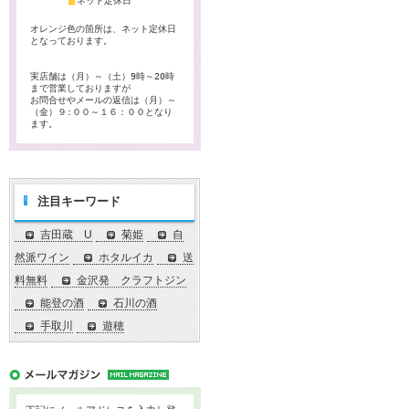
■
ネット定休日
オレンジ色の箇所は、ネット定休日
となっております。
実店舗は（月）～（土）9時～20時
まで営業しておりますが
お問合せやメールの返信は（月）～
（金）９:００～１６：００となり
ます。
注目キーワード
吉田蔵 U
菊姫
自
然派ワイン
ホタルイカ
送
料無料
金沢発 クラフトジン
能登の酒
石川の酒
手取川
遊穂