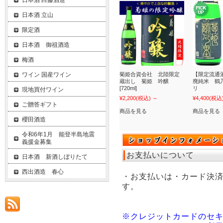
日本酒 白藤酒造
日本酒 立山
限定酒
日本酒 御祖酒造
梅酒
ワイン 国産ワイン
菊姫合資会社 北陸限定
【限定流通
蔵出し 菊姫 吟醸
廃純米 鶴乃
[720ml]
リ
現地買付ワイン
¥2,200
(税込)
～
¥4,400
(税込
ご贈答ギフト
商品を見る
商品を見る
櫻田酒造
令和6年1月 能登半島地震
義援金募集
お支払いについて
日本酒 新酒しぼりたて
西出酒造 春心
・お支払いは・カード決
す。
※クレジットカードのセ