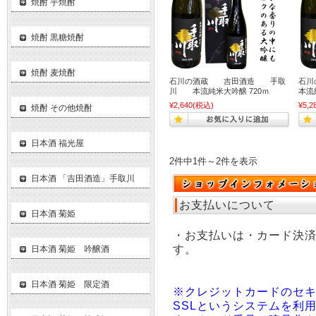
焼酎 芋焼酎
焼酎 黒糖焼酎
焼酎 麦焼酎
石川の酒蔵 吉田酒造 手取
石川
川 本流純米大吟醸 720ｍ
本流
¥2,640
(税込)
¥5,2
焼酎 その他焼酎
日本酒 福光屋
2件中1件～2件を表示
日本酒 「吉田酒造」手取川
お支払いについて
日本酒 菊姫
・お支払いは・カード決
す。
日本酒 菊姫 吟醸酒
日本酒 菊姫 限定酒
※クレジットカードのセ
SSLというシステムを利