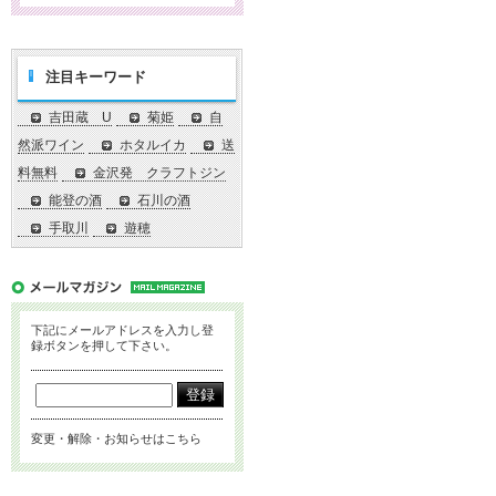
注目キーワード
吉田蔵 U
菊姫
自
然派ワイン
ホタルイカ
送
料無料
金沢発 クラフトジン
能登の酒
石川の酒
手取川
遊穂
下記にメールアドレスを入力し登
録ボタンを押して下さい。
変更・解除・お知らせはこちら