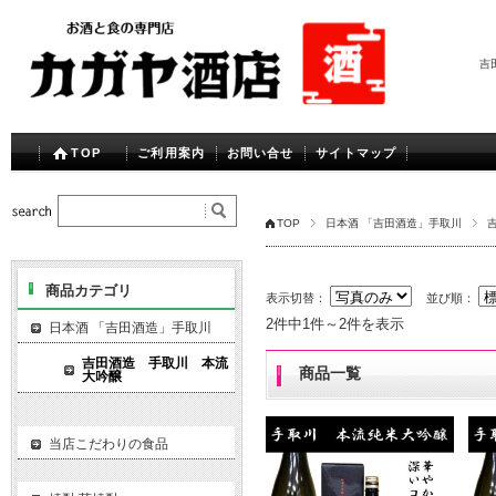
吉
TOP
ご利用案内
お問い合せ
サイトマップ
TOP
日本酒 「吉田酒造」手取川
商品カテゴリ
表示切替：
並び順：
2件中1件～2件を表示
日本酒 「吉田酒造」手取川
吉田酒造 手取川 本流
商品一覧
大吟醸
当店こだわりの食品