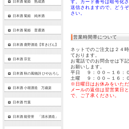
す。カード番号は暗号化
日本酒 菊姫 熟成酒
送信されますので、どう
さい。
日本酒 菊姫 純米酒
日本酒 菊姫 普通酒
営業時間帯について
日本酒 鹿野酒造【常きげん】
ネットでのご注文は２４
ております。
日本酒 宗玄
お電話でのお問合せは下
お願いします。
平日 ９：００～１６：
日本酒 秋の風物詩 ひやおろし
土曜 ９：００～１６：
※日曜日はお休みをいた
日本酒 小堀酒造 万歳楽
メールの返信は翌営業日
で、ご了承ください。
日本酒 竹葉
日本酒 能登誉 「清水酒造」