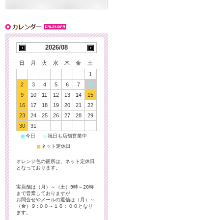
2026/08
日
月
火
水
木
金
土
1
2
3
4
5
6
7
8
9
10
11
12
13
14
15
16
17
18
19
20
21
22
23
24
25
26
27
28
29
30
31
■
■
今日
祝日も店舗営業中
■
ネット定休日
オレンジ色の箇所は、ネット定休日
となっております。
実店舗は（月）～（土）9時～20時
まで営業しておりますが
お問合せやメールの返信は（月）～
（金）９:００～１６：００となり
ます。