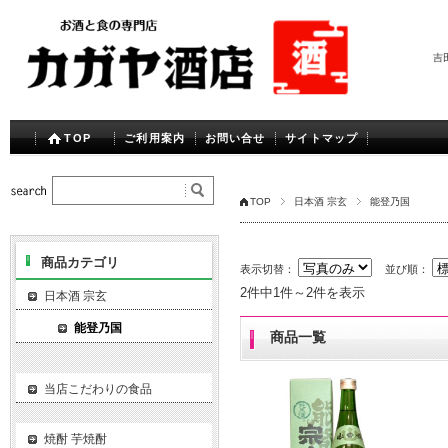
吉
TOP
ご利用案内
お問い合せ
サイトマップ
TOP
日本酒 宗玄
能登乃国
商品カテゴリ
表示切替：
並び順：
2件中1件～2件を表示
日本酒 宗玄
能登乃国
商品一覧
当店こだわりの食品
焼酎 芋焼酎