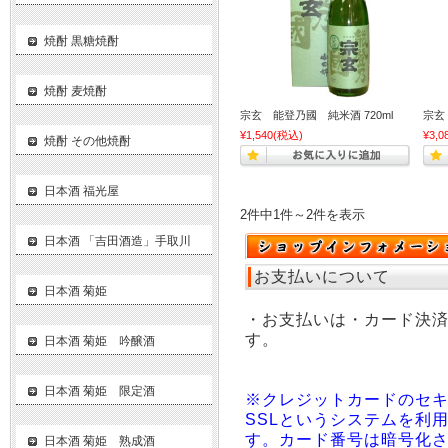
焼酎 黒糖焼酎
焼酎 麦焼酎
宗玄 能登乃國 純米酒 720ml
宗玄
¥1,540
(税込)
¥3,0
焼酎 その他焼酎
日本酒 福光屋
2件中1件～2件を表示
日本酒 「吉田酒造」手取川
お支払いについて
日本酒 菊姫
・お支払いは・カード決
す。
日本酒 菊姫 吟醸酒
日本酒 菊姫 限定酒
※クレジットカードのセ
SSLというシステムを利
す。カード番号は暗号化
日本酒 菊姫 熟成酒