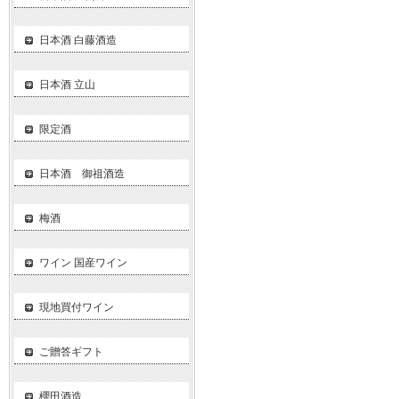
日本酒 白藤酒造
日本酒 立山
限定酒
日本酒 御祖酒造
梅酒
ワイン 国産ワイン
現地買付ワイン
ご贈答ギフト
櫻田酒造