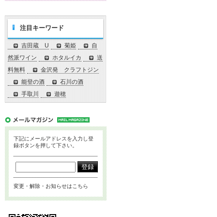
注目キーワード
吉田蔵 U
菊姫
自
然派ワイン
ホタルイカ
送
料無料
金沢発 クラフトジン
能登の酒
石川の酒
手取川
遊穂
下記にメールアドレスを入力し登
録ボタンを押して下さい。
変更・解除・お知らせはこちら