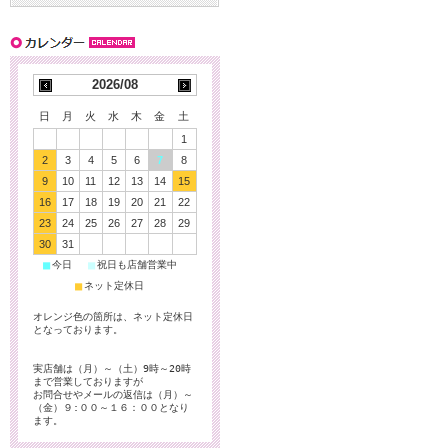
2026/08
日
月
火
水
木
金
土
1
2
3
4
5
6
7
8
9
10
11
12
13
14
15
16
17
18
19
20
21
22
23
24
25
26
27
28
29
30
31
■
■
今日
祝日も店舗営業中
■
ネット定休日
オレンジ色の箇所は、ネット定休日
となっております。
実店舗は（月）～（土）9時～20時
まで営業しておりますが
お問合せやメールの返信は（月）～
（金）９:００～１６：００となり
ます。