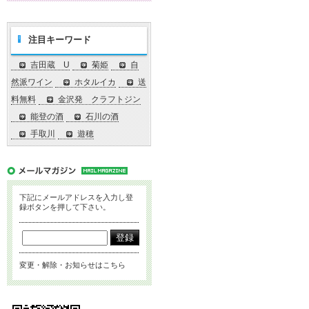
注目キーワード
吉田蔵 U
菊姫
自
然派ワイン
ホタルイカ
送
料無料
金沢発 クラフトジン
能登の酒
石川の酒
手取川
遊穂
下記にメールアドレスを入力し登
録ボタンを押して下さい。
変更・解除・お知らせはこちら