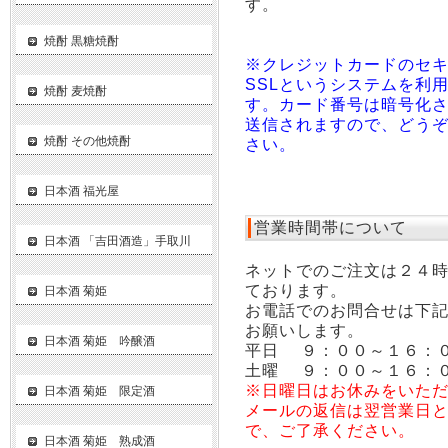
す。
焼酎 黒糖焼酎
※クレジットカードのセ
SSLというシステムを利
焼酎 麦焼酎
す。カード番号は暗号化
送信されますので、どう
焼酎 その他焼酎
さい。
日本酒 福光屋
営業時間帯について
日本酒 「吉田酒造」手取川
ネットでのご注文は２４
ております。
日本酒 菊姫
お電話でのお問合せは下
お願いします。
日本酒 菊姫 吟醸酒
平日 ９：００～１６：
土曜 ９：００～１６：
※日曜日はお休みをいた
日本酒 菊姫 限定酒
メールの返信は翌営業日
で、ご了承ください。
日本酒 菊姫 熟成酒