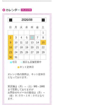
2026/08
日
月
火
水
木
金
土
1
2
3
4
5
6
7
8
9
10
11
12
13
14
15
16
17
18
19
20
21
22
23
24
25
26
27
28
29
30
31
■
■
今日
祝日も店舗営業中
■
ネット定休日
オレンジ色の箇所は、ネット定休日
となっております。
実店舗は（月）～（土）9時～20時
まで営業しておりますが
お問合せやメールの返信は（月）～
（金）９:００～１６：００となり
ます。