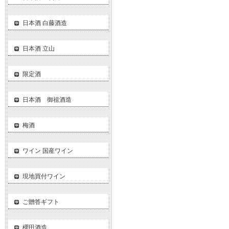
日本酒 白藤酒造
日本酒 立山
限定酒
日本酒 御祖酒造
梅酒
ワイン 国産ワイン
現地買付ワイン
ご贈答ギフト
櫻田酒造