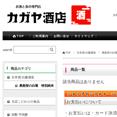
吉
TOP
ご利用案内
お問い合せ
サイトマップ
TOP
日本酒 白藤酒造
奥能登の白
商品カテゴリ
商品一覧
日本酒 白藤酒造
該当商品はありません
奥能登の白菊 特別純米
お支払いについて
当店こだわりの食品
・お支払いは・カード決
焼酎 芋焼酎