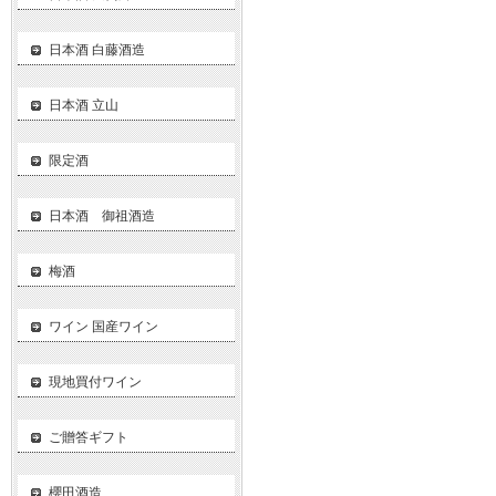
日本酒 白藤酒造
日本酒 立山
限定酒
日本酒 御祖酒造
梅酒
ワイン 国産ワイン
現地買付ワイン
ご贈答ギフト
櫻田酒造