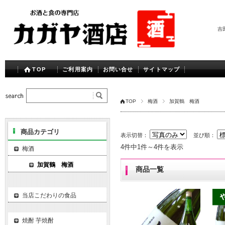
吉
TOP
ご利用案内
お問い合せ
サイトマップ
TOP
梅酒
加賀鶴 梅酒
商品カテゴリ
表示切替：
並び順：
4件中1件～4件を表示
梅酒
加賀鶴 梅酒
商品一覧
当店こだわりの食品
焼酎 芋焼酎