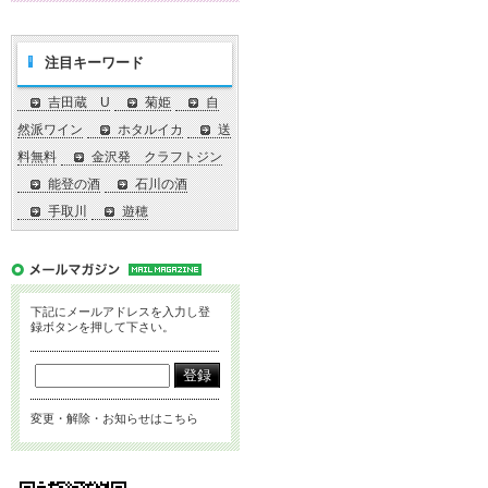
注目キーワード
吉田蔵 U
菊姫
自
然派ワイン
ホタルイカ
送
料無料
金沢発 クラフトジン
能登の酒
石川の酒
手取川
遊穂
下記にメールアドレスを入力し登
録ボタンを押して下さい。
変更・解除・お知らせはこちら