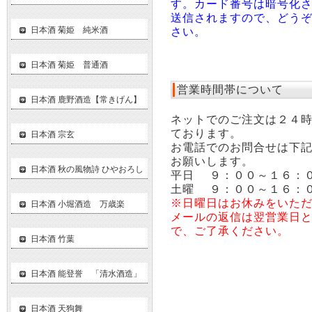
す。カード番号は暗号化
送信されますので、どう
日本酒 菊姫 純米酒
さい。
日本酒 菊姫 普通酒
営業時間帯について
日本酒 鹿野酒造【常きげん】
ネットでのご注文は２４
ております。
日本酒 宗玄
お電話でのお問合せは下
お願いします。
日本酒 秋の風物詩 ひやおろし
平日 ９：００～１６：
土曜 ９：００～１６：
※日曜日はお休みをいた
日本酒 小堀酒造 万歳楽
メールの返信は翌営業日
で、ご了承ください。
日本酒 竹葉
日本酒 能登誉 「清水酒造」
日本酒 天狗舞