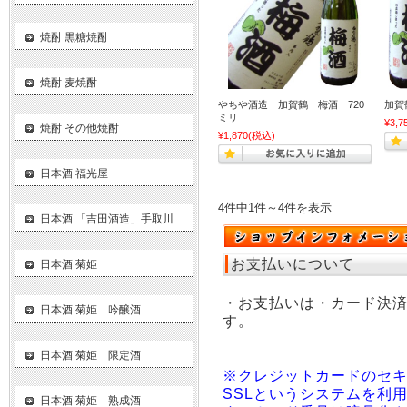
焼酎 黒糖焼酎
焼酎 麦焼酎
やちや酒造 加賀鶴 梅酒 720
加賀
ミリ
¥3,7
焼酎 その他焼酎
¥1,870
(税込)
日本酒 福光屋
4件中1件～4件を表示
日本酒 「吉田酒造」手取川
お支払いについて
日本酒 菊姫
・お支払いは・カード決
日本酒 菊姫 吟醸酒
す。
日本酒 菊姫 限定酒
※クレジットカードのセ
SSLというシステムを利
日本酒 菊姫 熟成酒