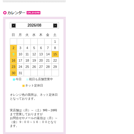
2026/08
日
月
火
水
木
金
土
1
2
3
4
5
6
7
8
9
10
11
12
13
14
15
16
17
18
19
20
21
22
23
24
25
26
27
28
29
30
31
■
■
今日
祝日も店舗営業中
■
ネット定休日
オレンジ色の箇所は、ネット定休日
となっております。
実店舗は（月）～（土）9時～20時
まで営業しておりますが
お問合せやメールの返信は（月）～
（金）９:００～１６：００となり
ます。