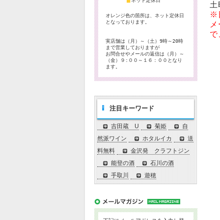
■
ネット定休日
土
※
オレンジ色の箇所は、ネット定休日
となっております。
メ
で
実店舗は（月）～（土）9時～20時
まで営業しておりますが
お問合せやメールの返信は（月）～
（金）９:００～１６：００となり
ます。
注目キーワード
吉田蔵 U
菊姫
自
然派ワイン
ホタルイカ
送
料無料
金沢発 クラフトジン
能登の酒
石川の酒
手取川
遊穂