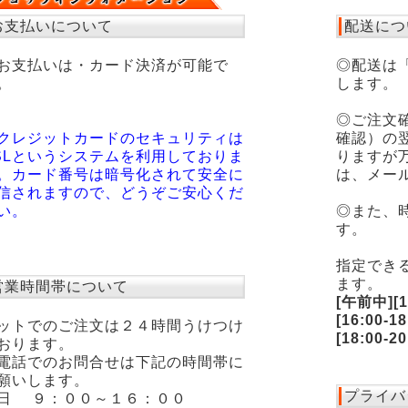
お支払いについて
配送につ
お支払いは・カード決済が可能で
◎配送は
。
します。
◎ご注文
クレジットカードのセキュリティは
確認）の
SLというシステムを利用しておりま
りますが
。カード番号は暗号化されて安全に
は、メー
信されますので、どうぞご安心くだ
い。
◎また、
す。
指定でき
ます。
営業時間帯について
[午前中][12
[16:00-18
ットでのご注文は２４時間うけつけ
[18:00-2
おります。
電話でのお問合せは下記の時間帯に
願いします。
プライバ
日 ９：００～１６：００