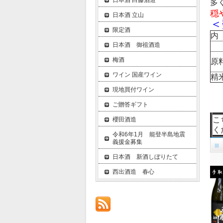
日本酒 白藤酒造
多
穏
日本酒 立山
＜
限定酒
日本酒 御祖酒造
梅酒
原
ワイン 国産ワイン
精
現地買付ワイン
ご贈答ギフト
こ
櫻田酒造
く
令和6年1月 能登半島地震
義援金募集
日本酒 新酒しぼりたて
西出酒造 春心