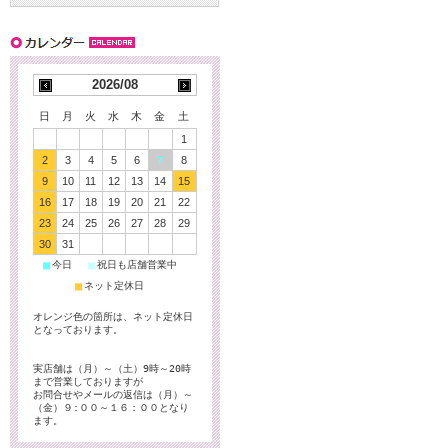
2026/08
日
月
火
水
木
金
土
1
2
3
4
5
6
7
8
9
10
11
12
13
14
15
16
17
18
19
20
21
22
23
24
25
26
27
28
29
30
31
■
■
今日
祝日も店舗営業中
■
ネット定休日
オレンジ色の箇所は、ネット定休日
となっております。
実店舗は（月）～（土）9時～20時
まで営業しておりますが
お問合せやメールの返信は（月）～
（金）９:００～１６：００となり
ます。