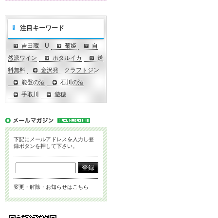
注目キーワード
吉田蔵 U
菊姫
自
然派ワイン
ホタルイカ
送
料無料
金沢発 クラフトジン
能登の酒
石川の酒
手取川
遊穂
下記にメールアドレスを入力し登
録ボタンを押して下さい。
変更・解除・お知らせはこちら