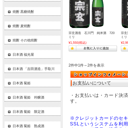
焼酎 黒糖焼酎
焼酎 麦焼酎
宗玄酒造 石川門 純米酒 720
宗玄
ミリ
ミリ
焼酎 その他焼酎
¥1,550
(税込)
¥2,9
日本酒 福光屋
2件中1件～2件を表示
日本酒 「吉田酒造」手取川
お支払いについて
日本酒 菊姫
・お支払いは・カード決
日本酒 菊姫 吟醸酒
す。
日本酒 菊姫 限定酒
※クレジットカードのセ
SSLというシステムを利
日本酒 菊姫 熟成酒