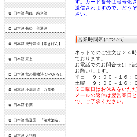
す。カード番号は暗号化
送信されますので、どう
日本酒 菊姫 純米酒
さい。
日本酒 菊姫 普通酒
営業時間帯について
日本酒 鹿野酒造【常きげん】
ネットでのご注文は２４
ております。
日本酒 宗玄
お電話でのお問合せは下
お願いします。
日本酒 秋の風物詩 ひやおろし
平日 ９：００～１６：
土曜 ９：００～１６：
※日曜日はお休みをいた
日本酒 小堀酒造 万歳楽
メールの返信は翌営業日
で、ご了承ください。
日本酒 竹葉
日本酒 能登誉 「清水酒造」
日本酒 天狗舞