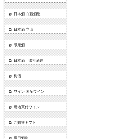
日本酒 白藤酒造
日本酒 立山
限定酒
日本酒 御祖酒造
梅酒
ワイン 国産ワイン
現地買付ワイン
ご贈答ギフト
櫻田酒造