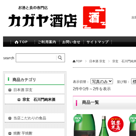
吉
TOP
ご利用案内
お問い合せ
サイトマップ
TOP
日本酒 宗玄
宗玄 石川門純
商品カテゴリ
表示切替：
並び順：
2件中1件～2件を表示
日本酒 宗玄
宗玄 石川門純米酒
商品一覧
当店こだわりの食品
焼酎 芋焼酎